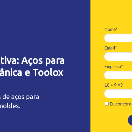
Nome*
Email*
iva: Aços para
Empresa*
ânica e Toolox
10 + 9 = ?
 de aços para
Eu concord
moldes.